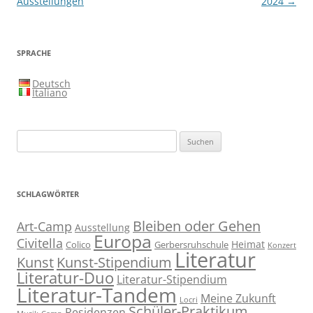
Ausstellungen
2024
→
SPRACHE
Deutsch
Italiano
Suchen
nach:
SCHLAGWÖRTER
Bleiben oder Gehen
Art-Camp
Ausstellung
Europa
Civitella
Heimat
Colico
Gerbersruhschule
Konzert
Literatur
Kunst
Kunst-Stipendium
Literatur-Duo
Literatur-Stipendium
Literatur-Tandem
Meine Zukunft
Locri
Schüler-Praktikum
Residenzen