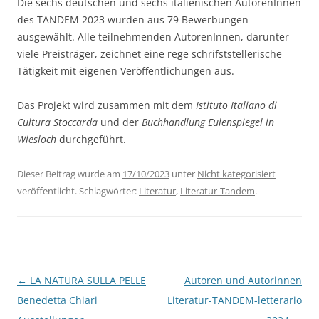
Die sechs deutschen und sechs italienischen AutorenInnen
des TANDEM 2023 wurden aus 79 Bewerbungen
ausgewählt. Alle teilnehmenden AutorenInnen, darunter
viele Preisträger, zeichnet eine rege schrifststellerische
Tätigkeit mit eigenen Veröffentlichungen aus.
­Das Projekt wird zusammen mit dem
Istituto Italiano di
Cultura Stoccarda
und der
Buchhandlung Eulenspiegel in
Wiesloch
durchgeführt.
Dieser Beitrag wurde am
17/10/2023
unter
Nicht kategorisiert
veröffentlicht. Schlagwörter:
Literatur
,
Literatur-Tandem
.
Beitragsnavigation
←
LA NATURA SULLA PELLE
Autoren und Autorinnen
Benedetta Chiari
Literatur-TANDEM-letterario