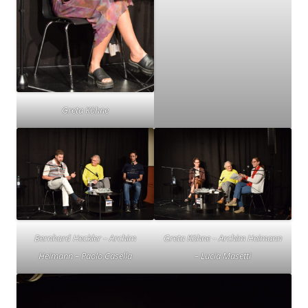
Greta Köhne
Bernhard Heckler – Archim
Greta Köhne – Archim Heimann
Heimann – Paolo Casella
– Lucia Masetti