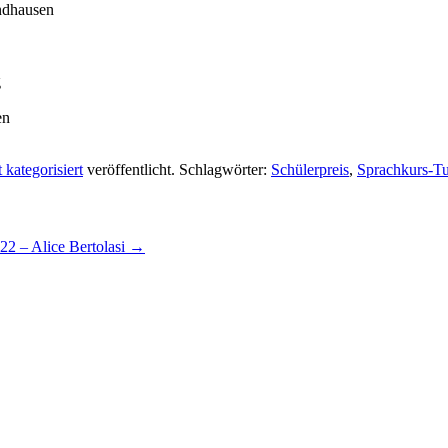
ndhausen
g
en
 kategorisiert
veröffentlicht. Schlagwörter:
Schülerpreis
,
Sprachkurs-Tu
022 – Alice Bertolasi
→