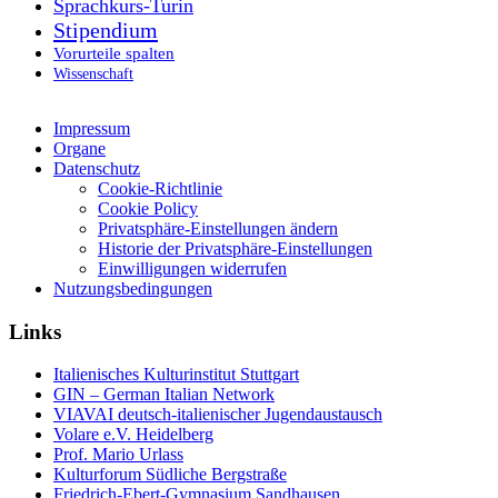
Sprachkurs-Turin
Stipendium
Vorurteile spalten
Wissenschaft
Impressum
Organe
Datenschutz
Cookie-Richtlinie
Cookie Policy
Privatsphäre-Einstellungen ändern
Historie der Privatsphäre-Einstellungen
Einwilligungen widerrufen
Nutzungsbedingungen
Links
Italienisches Kulturinstitut Stuttgart
GIN – German Italian Network
VIAVAI deutsch-italienischer Jugendaustausch
Volare e.V. Heidelberg
Prof. Mario Urlass
Kulturforum Südliche Bergstraße
Friedrich-Ebert-Gymnasium Sandhausen