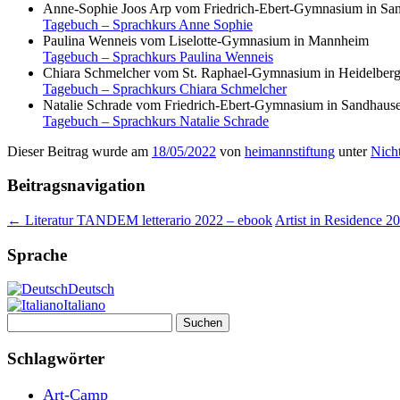
Anne-Sophie Joos Arp vom Friedrich-Ebert-Gymnasium in Sa
Tagebuch – Sprachkurs Anne Sophie
Paulina Wenneis vom Liselotte-Gymnasium in Mannheim
Tagebuch – Sprachkurs Paulina Wenneis
Chiara Schmelcher vom St. Raphael-Gymnasium in Heidelber
Tagebuch – Sprachkurs Chiara Schmelcher
Natalie Schrade vom Friedrich-Ebert-Gymnasium in Sandhaus
Tagebuch – Sprachkurs Natalie Schrade
Dieser Beitrag wurde am
18/05/2022
von
heimannstiftung
unter
Nicht
Beitragsnavigation
←
Literatur TANDEM letterario 2022 – ebook
Artist in Residence 2
Sprache
Deutsch
Italiano
Suchen
nach:
Schlagwörter
Art-Camp